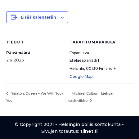
Lisää kalenteriin
TIEDOT
TAPAHTUMAPAIKKA
Päivämäärä:
Espan lava
2.6. 2026
Eteläesplanadi 1
Helsinki
,
00130
Finland
+
Google Map
Michael Colburn: Lieksan
Rajaton: Queen – We Will Rock
You
vaskiviikko
© Copyright 2021 - Helsingin poliisisoittokunta -
Sivujen toteutus:
tiinet.fi