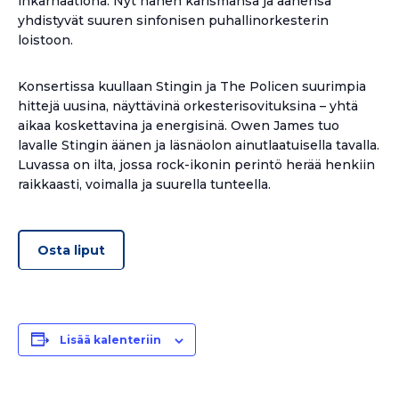
inkarnaationa. Nyt hänen karismansa ja äänensä
yhdistyvät suuren sinfonisen puhallinorkesterin
loistoon.
Konsertissa kuullaan Stingin ja The Policen suurimpia
hittejä uusina, näyttävinä orkesterisovituksina – yhtä
aikaa koskettavina ja energisinä. Owen James tuo
lavalle Stingin äänen ja läsnäolon ainutlaatuisella tavalla.
Luvassa on ilta, jossa rock-ikonin perintö herää henkiin
raikkaasti, voimalla ja suurella tunteella.
Osta liput
Lisää kalenteriin